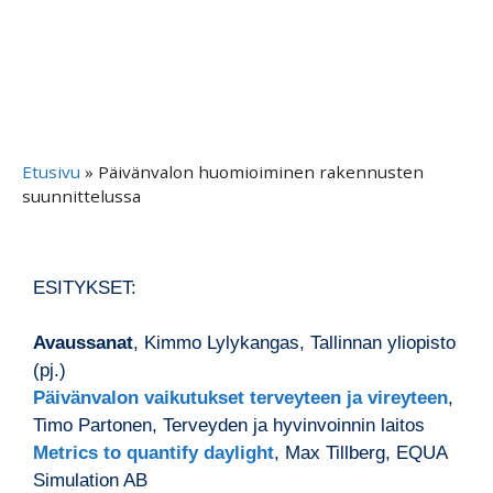
Etusivu
»
Päivänvalon huomioiminen rakennusten
suunnittelussa
ESITYKSET:
Avaussanat
, Kimmo Lylykangas, Tallinnan yliopisto
(pj.)
Päivänvalon vaikutukset terveyteen ja vireyteen
,
Timo Partonen, Terveyden ja hyvinvoinnin laitos
Metrics to quantify daylight
, Max Tillberg, EQUA
Simulation AB