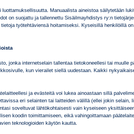
i luottamuksellisuutta. Manuaalista aineistoa säilytetään luk
tiedot on suojattu ja tallennettu Sisäilmayhdistys ry:n tietojä
siä tietoja työtehtäviensä hoitamiseksi. Kyseisillä henkilöillä
ioista
sto, jonka internetselain tallentaa tietokoneellesi tai muulle p
erkkosivulle, kun vierailet siellä uudestaan. Kaikki nykyaikai
elaitteellesi ja evästeitä voi lukea ainoastaan sillä palvelim
tavissa eri selainten tai laitteiden välillä (ellei jokin selai
intasi soveltuvat lähtökohtaisesti vain kyseiseen yksittäisee
lisen koodin toimittamiseen, eikä vahingoittamaan päätelaitett
avien teknologioiden käytön kautta.