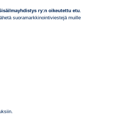
Sisäilmayhdistys ry:n oikeutettu etu
.
lähetä suoramarkkinointiviestejä muille
uksiin.