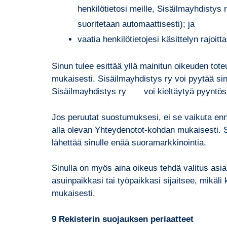
henkilötietosi meille, Sisäilmayhdisty
suoritetaan automaattisesti); ja
vaatia henkilötietojesi käsittelyn rajoitt
Sinun tulee esittää yllä mainitun oikeuden to
mukaisesti. Sisäilmayhdistys ry voi pyytää si
Sisäilmayhdistys ry voi kieltäytyä pyyntösi t
Jos peruutat suostumuksesi, ei se vaikuta enn
alla olevan Yhteydenotot-kohdan mukaisesti. S
lähettää sinulle enää suoramarkkinointia.
Sinulla on myös aina oikeus tehdä valitus asi
asuinpaikkasi tai työpaikkasi sijaitsee, mikäli 
mukaisesti.
9
Rekisterin suojauksen periaatteet