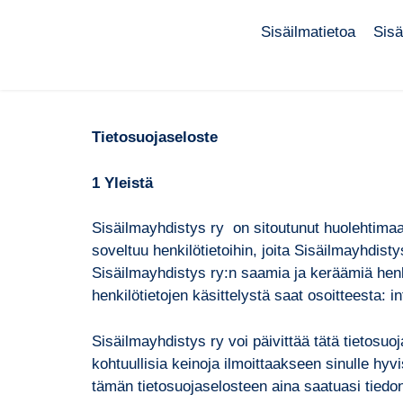
Sisäilmatietoa
Sisä
Tietosuojaseloste
1 Yleistä
Sisäilmayhdistys ry on sitoutunut huolehtimaan
soveltuu henkilötietoihin, joita Sisäilmayhdisty
Sisäilmayhdistys ry:n saamia ja keräämiä henki
henkilötietojen käsittelystä saat osoitteesta: 
Sisäilmayhdistys ry voi päivittää tätä tietosu
kohtuullisia keinoja ilmoittaakseen sinulle h
tämän tietosuojaselosteen aina saatuasi tiedo