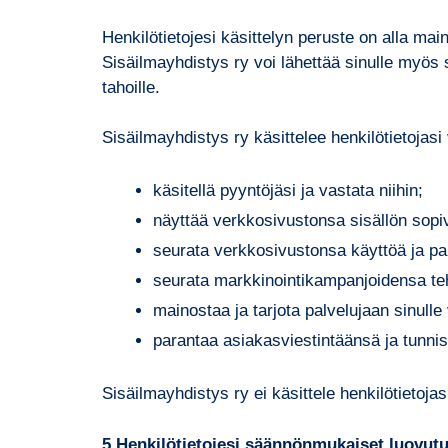
Henkilötietojesi käsittelyn peruste on alla mai
Sisäilmayhdistys ry voi lähettää sinulle myös 
tahoille.
Sisäilmayhdistys ry käsittelee henkilötietojas
käsitellä pyyntöjäsi ja vastata niihin;
näyttää verkkosivustonsa sisällön sopiva
seurata verkkosivustonsa käyttöä ja pa
seurata markkinointikampanjoidensa te
mainostaa ja tarjota palvelujaan sinull
parantaa asiakasviestintäänsä ja tunnis
Sisäilmayhdistys ry ei käsittele henkilötietoja
5
Henkilötietojesi säännönmukaiset luovutuk