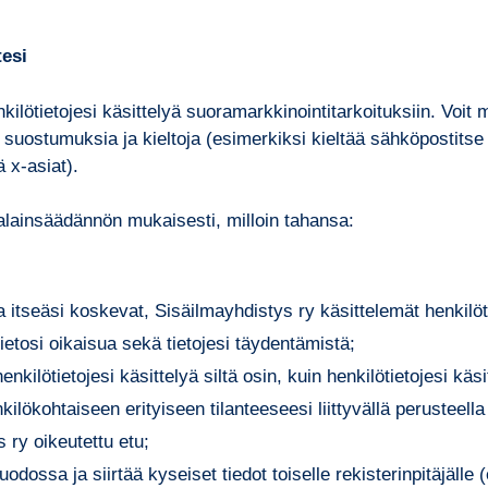
tesi
ilötietojesi käsittelyä suoramarkkinointitarkoituksiin. Voit 
uostumuksia ja kieltoja (esimerkiksi kieltää sähköpostitse lä
ä x-asiat).
jalainsäädännön mukaisesti, milloin tahansa:
a itseäsi koskevat, Sisäilmayhdistys ry käsittelemät henkilöt
tietosi oikaisua sekä tietojesi täydentämistä;
nkilötietojesi käsittelyä siltä osin, kuin henkilötietojesi k
kilökohtaiseen erityiseen tilanteeseesi liittyvällä perusteella 
 ry oikeutettu etu;
ossa ja siirtää kyseiset tiedot toiselle rekisterinpitäjälle (e