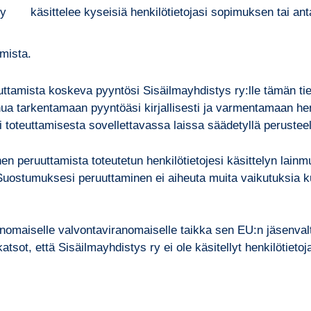
s ry käsittelee kyseisiä henkilötietojasi sopimuksen tai an
amista.
teuttamista koskeva pyyntösi Sisäilmayhdistys ry:lle tämän 
nua tarkentamaan pyyntöäsi kirjallisesti ja varmentamaan hen
oteuttamisesta sovellettavassa laissa säädetyllä perusteel
en peruuttamista toteutetun henkilötietojesi käsittelyn lai
uostumuksesi peruuttaminen ei aiheuta muita vaikutuksia kui
anomaiselle valvontaviranomaiselle taikka sen EU:n jäsenval
katsot, että Sisäilmayhdistys ry ei ole käsitellyt henkilötiet