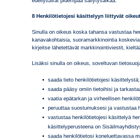
edellyttävät pidempää säilytysaikaa.
8 Henkilötietojesi käsittelyyn liittyvät oikeu
Sinulla on oikeus koska tahansa vastustaa henk
kanavakohtaisia, suoramarkkinointia koskevia s
kirjeitse lähetettävät markkinointiviestit, kieltä
Lisäksi sinulla on oikeus, soveltuvan tietosuo
saada tieto henkilötietojesi käsittelystä;
saada pääsy omiin tietoihisi ja tarkasta
vaatia epätarkan ja virheellisen henkilö
peruuttaa suostumuksesi ja vastustaa he
vastustaa henkilötietojesi käsittelyä hen
käsittelyperusteena on Sisäilmayhdistys
saada henkilötietosi koneluettavassa muod