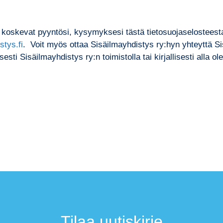
ä koskevat pyyntösi, kysymyksesi tästä tietosuojaselosteest
stys.fi
. Voit myös ottaa Sisäilmayhdistys ry:hyn yhteyttä S
sti Sisäilmayhdistys ry:n toimistolla tai kirjallisesti alla o
Tilaa uutiskirje