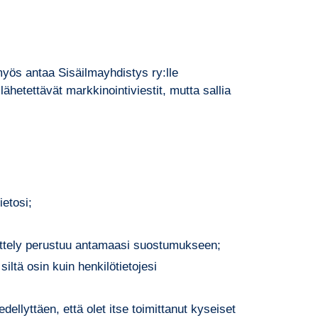
myös antaa Sisäilmayhdistys ry:lle
hetettävät markkinointiviestit, mutta sallia
ietosi;
äsittely perustuu antamaasi suostumukseen;
siltä osin kuin henkilötietojesi
dellyttäen, että olet itse toimittanut kyseiset