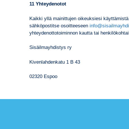
11 Yhteydenotot
Kaikki yllä mainittujen oikeuksiesi käyttämist
sähköpostitse osoitteeseen
info@sisailmayhdi
yhteydenottotoiminnon kautta tai henkilökohtaise
Sisäilmayhdistys ry
Kivenlahdenkatu 1 B 43
02320 Espoo