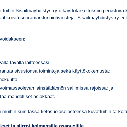
nittuihin Sisäilmayhdistys ry:n käyttötarkoituksiin perustuva
sähköisiä suoramarkkinointiviestejä. Sisäilmayhdistys ry ei 
i voidakseen:
lla tavalla laitteessasi;
rantaa sivustonsa toimintoja sekä käyttökokemusta;
hokuutta;
e voimassaolevan lainsäädännön sallimissa rajoissa; ja
taa mahdolliset asiakkaat.
si muihin kuin tässä tietosuojaselosteessa kuvattuihin tarkoit
set ja siirrot kolmansille osapuolille