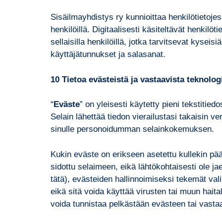
Sisäilmayhdistys ry kunnioittaa henkilötietojes
henkilöillä. Digitaalisesti käsiteltävät henkilö
sellaisilla henkilöillä, jotka tarvitsevat kysei
käyttäjätunnukset ja salasanat.
10 Tietoa evästeistä ja vastaavista teknolog
“
Eväste
” on yleisesti käytetty pieni tekstitiedo
Selain lähettää tiedon vierailustasi takaisin v
sinulle personoidumman selainkokemuksen.
Kukin eväste on erikseen asetettu kullekin päät
sidottu selaimeen, eikä lähtökohtaisesti ole jaet
tätä), evästeiden hallinnoimiseksi tekemät val
eikä sitä voida käyttää virusten tai muun haital
voida tunnistaa pelkästään evästeen tai vasta