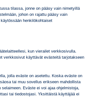
itussa tilassa, jonne on pääsy vain nimetyillä
rjestelmään, johon on rajattu pääsy vain
 on käytössään henkilökohtaiset
äätelaitteellesi, kun vierailet verkkosivulla.
set verkkosivut käyttävät evästeitä tarjotakseen
ella, jolla eväste on asetettu. Koska eväste on
n, lisäosa tai muu sovellus erikseen mahdollista
n selaimeen. Eväste ei voi ajaa ohjelmistoja,
asi tai tiedostojasi. Yksittäistä käyttäjää ei