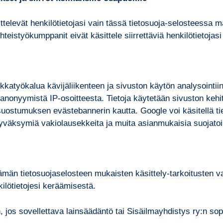
elevät henkilötietojasi vain tässä tietosuoja-selosteessa mää
teistyökumppanit eivät käsittele siirrettäviä henkilötietojasi
ikkatyökalua kävijäliikenteen ja sivuston käytön analysointi
ja anonyymistä IP-osoitteesta. Tietoja käytetään sivuston ke
 suostumuksen evästebannerin kautta. Google voi käsitellä t
hyväksymiä vakiolausekkeita ja muita asianmukaisia suojato
i tämän tietosuojaselosteen mukaisten käsittely-tarkoituste
kilötietojesi keräämisestä.
, jos sovellettava lainsäädäntö tai Sisäilmayhdistys ry:n s