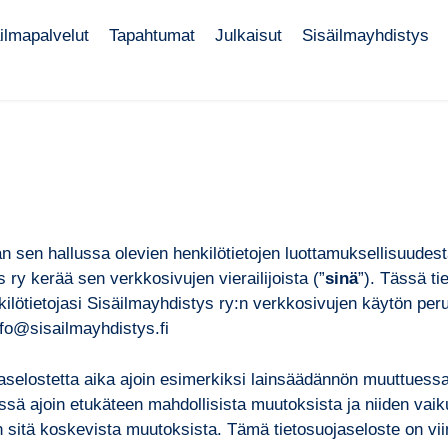
ilmapalvelut
Tapahtumat
Julkaisut
Sisäilmayhdistys
 sen hallussa olevien henkilötietojen luottamuksellisuudest
s ry kerää sen verkkosivujen vierailijoista (”
sinä
”). Tässä t
lötietojasi Sisäilmayhdistys ry:n verkkosivujen käytön perust
info@sisailmayhdistys.fi
ojaselostetta aika ajoin esimerkiksi lainsäädännön muuttuess
yvissä ajoin etukäteen mahdollisista muutoksista ja niiden v
n sitä koskevista muutoksista. Tämä tietosuojaseloste on vii