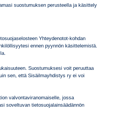
tamasi suostumuksen perusteella ja käsittely
tietosuojaselosteen Yhteydenotot-kohdan
kilöllisyytesi ennen pyynnön käsittelemistä.
la.
nmukaisuuteen. Suostumuksesi voit peruuttaa
n sen, että Sisäilmayhdistys ry ei voi
tion valvontaviranomaiselle, jossa
ojasi soveltuvan tietosuojalainsäädännön