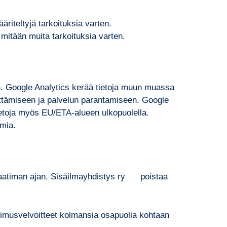
riteltyjä tarkoituksia varten.
 mitään muita tarkoituksia varten.
in. Google Analytics kerää tietoja muun muassa
hittämiseen ja palvelun parantamiseen. Google
ietoja myös EU/ETA-alueen ulkopuolella.
imia.
n vaatiman ajan. Sisäilmayhdistys ry poistaa
opimusvelvoitteet kolmansia osapuolia kohtaan