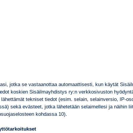
jasi, jotka se vastaanottaa automaattisesti, kun käytät Sisäi
tiedot koskien Sisäilmayhdistys ry:n verkkosivuston hyödyntä
lähettämät tekniset tiedot (esim. selain, selainversio, IP-oso
ä) sekä evästeet, jotka lähetetään selaimellesi ja näihin liitt
tosuojaselosteen kohdassa 10).
yttötarkoitukset