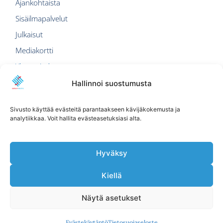
Ajankohtaista
Sisäilmapalvelut
Julkaisut
Mediakortti
Yhteystiedot
Hallinnoi suostumusta
Sisäilmatietoa
Päivitämme sisäilmatietoa-tietopankkiamme. Voit
Sivusto käyttää evästeitä parantaakseen kävijäkokemusta ja
tutustua vanhoihin julkaisuihin toistaiseksi
PDF-
analytiikkaa. Voit hallita evästeasetuksiasi alta.
muodossa.
Yhteystiedot
Hyväksy
Kivenlahdenkatu 1 B 43
02320 Espoo
Kiellä
Näytä asetukset
Tietosuojaseloste
© 2026 Sisäilmayhdistys
Evästekäytäntö
Tietosuojaseloste