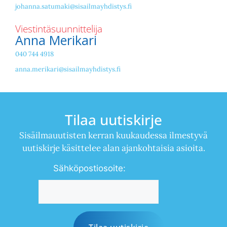
johanna.satumaki@sisailmayhdistys.fi
Viestintäsuunnittelija
Anna Merikari
040 744 4918
anna.merikari@sisailmayhdistys.fi
Tilaa uutiskirje
Sisäilmauutisten kerran kuukaudessa ilmestyvä
uutiskirje käsittelee alan ajankohtaisia asioita.
Sähköpostiosoite: