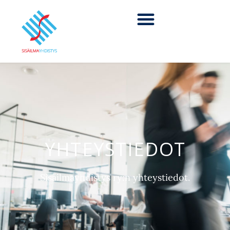
YHTEYSTIEDOT
Sisäilmayhdistys ry:n yhteystiedot.