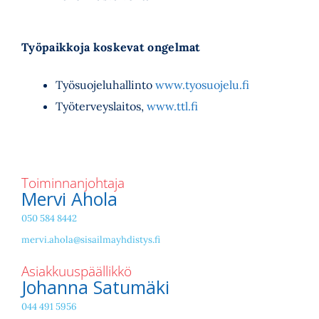
Työpaikkoja koskevat ongelmat
Työsuojeluhallinto
www.tyosuojelu.fi
Työterveyslaitos,
www.ttl.fi
Toiminnanjohtaja
Mervi Ahola
050 584 8442
mervi.ahola@sisailmayhdistys.fi
Asiakkuuspäällikkö
Johanna Satumäki
044 491 5956