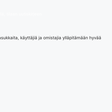
lä, tilaan uutiskirjeen
ukkaita, käyttäjiä ja omistajia ylläpitämään hyvää