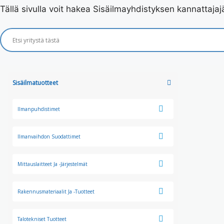
Tällä sivulla voit hakea Sisäilmayhdistyksen kannattajajä
Sisäilmatuotteet
Ilmanpuhdistimet
Ilmanvaihdon Suodattimet
Mittauslaitteet Ja -järjestelmät
Rakennusmateriaalit Ja -tuotteet
Talotekniset Tuotteet