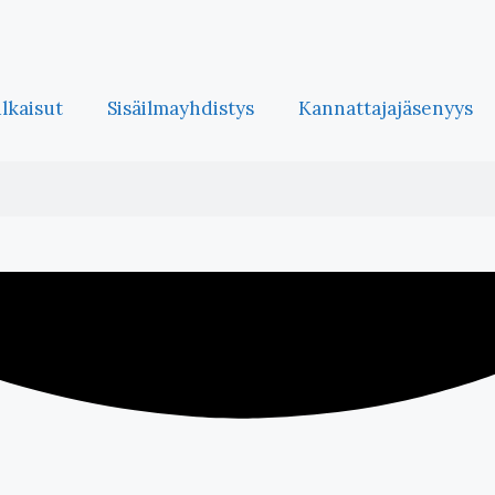
ulkaisut
Sisäilmayhdistys
Kannattajajäsenyys