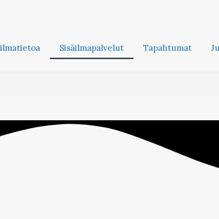
äilmatietoa
Sisäilmapalvelut
Tapahtumat
J