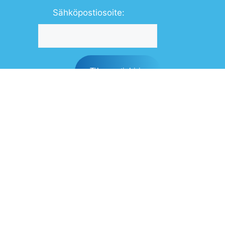
Sähköpostiosoite:
Kyllä, tilaan
uutiskirjeen
Sisäilmayhdistys ry
Sisäilmayhdistyksen tehtävänä on parantaa tiedonsiirtoa
tutkimuksesta käytäntöön sekä valistaa rakennusten
asukkaita, käyttäjiä ja omistajia ylläpitämään hyvää