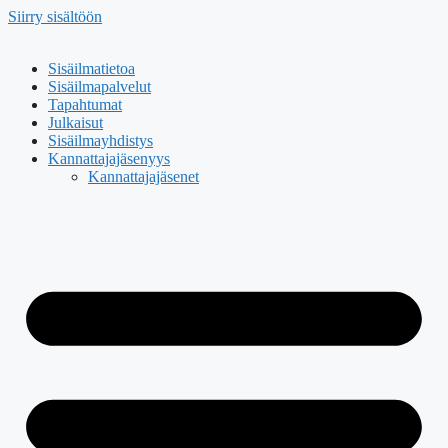
Siirry sisältöön
Sisäilmatietoa
Sisäilmapalvelut
Tapahtumat
Julkaisut
Sisäilmayhdistys
Kannattajajäsenyys
Kannattajajäsenet