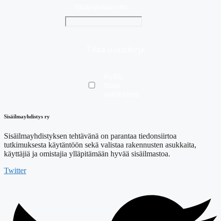
Sähköpostiosoite:
Kyllä,
tilaan
uutiskirjeen
Sisäilmayhdistys ry
Sisäilmayhdistyksen tehtävänä on parantaa tiedonsiirtoa
tutkimuksesta käytäntöön sekä valistaa rakennusten asukkaita,
käyttäjiä ja omistajia ylläpitämään hyvää sisäilmastoa.
Twitter