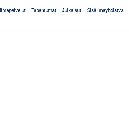
ilmapalvelut
Tapahtumat
Julkaisut
Sisäilmayhdistys
Ilmanvaihdon suodattime