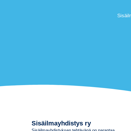
Sisäil
Sisäilmayhdistys ry
Sisäilmayhdistyksen tehtävänä on parantaa