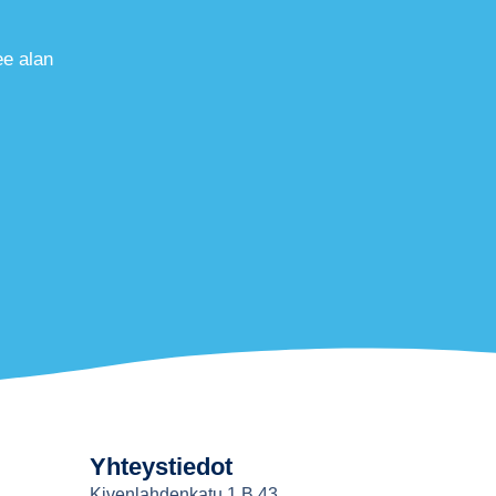
ee alan
Yhteystiedot
Kivenlahdenkatu 1 B 43