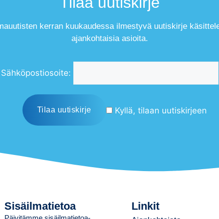
Tilaa uutiskirje
mauutisten kerran kuukaudessa ilmestyvä uutiskirje käsittel
ajankohtaisia asioita.
Sähköpostiosoite:
Kyllä, tilaan uutiskirjeen
Sisäilmatietoa
Linkit
Päivitämme sisäilmatietoa-