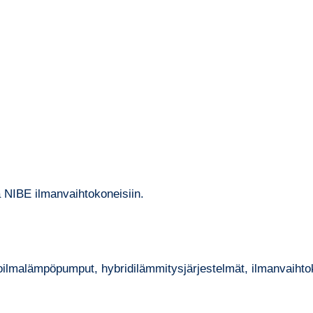
 NIBE ilmanvaihtokoneisiin.
malämpöpumput, hybridilämmitysjärjestelmät, ilmanvaihtoko