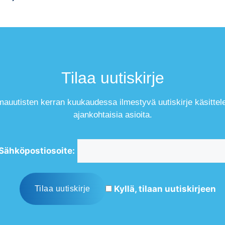
Tilaa uutiskirje
mauutisten kerran kuukaudessa ilmestyvä uutiskirje käsittel
ajankohtaisia asioita.
Sähköpostiosoite:
Kyllä, tilaan uutiskirjeen