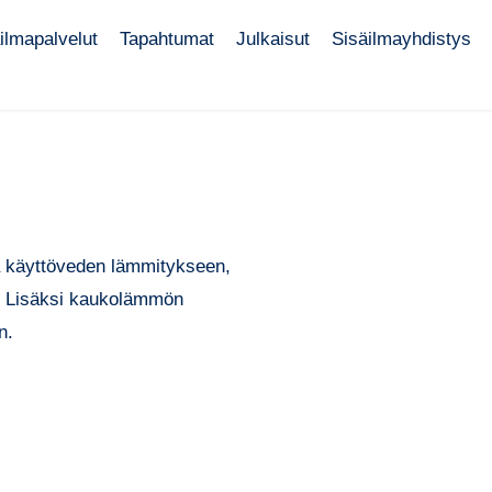
ilmapalvelut
Tapahtumat
Julkaisut
Sisäilmayhdistys
ja käyttöveden lämmitykseen,
n. Lisäksi kaukolämmön
n.