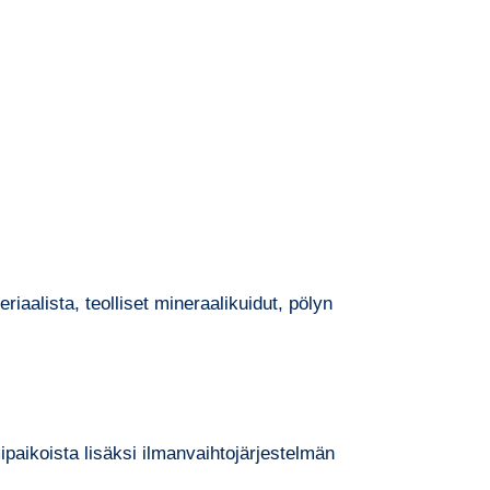
aalista, teolliset mineraalikuidut, pölyn
paikoista lisäksi ilmanvaihtojärjestelmän