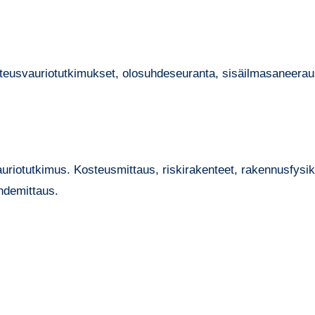
teusvauriotutkimukset, olosuhdeseuranta, sisäilmasaneerau
uriotutkimus. Kosteusmittaus, riskirakenteet, rakennusfysi
hdemittaus.