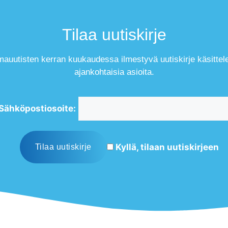
Tilaa uutiskirje
mauutisten kerran kuukaudessa ilmestyvä uutiskirje käsittel
ajankohtaisia asioita.
Sähköpostiosoite:
Kyllä, tilaan uutiskirjeen