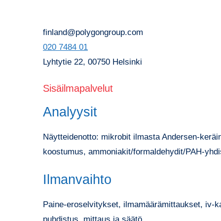
finland@polygongroup.com
020 7484 01
Lyhtytie 22, 00750 Helsinki
Sisäilmapalvelut
Analyysit
Näytteidenotto: mikrobit ilmasta Andersen-keräin
koostumus, ammoniakit/formaldehydit/PAH-yhdi
Ilmanvaihto
Paine-eroselvitykset, ilmamäärämittaukset, iv-k
puhdistus, mittaus ja säätö.