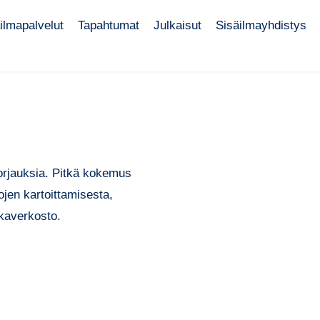
ilmapalvelut
Tapahtumat
Julkaisut
Sisäilmayhdistys
orjauksia. Pitkä kokemus
ojen kartoittamisesta,
kkaverkosto.