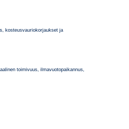
s, kosteusvauriokorjaukset ja
kaalinen toimivuus, ilmavuotopaikannus,