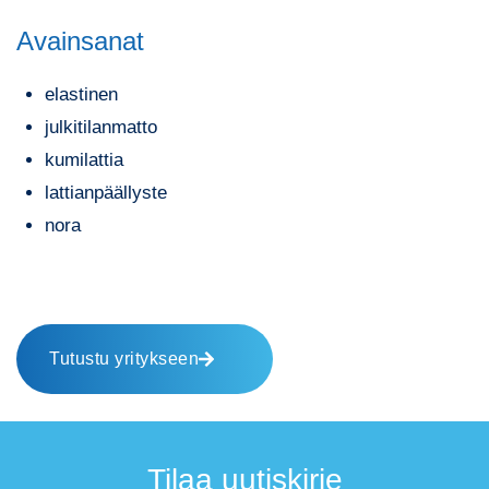
Avainsanat
elastinen
julkitilanmatto
kumilattia
lattianpäällyste
nora
Tutustu yritykseen
Tilaa uutiskirje