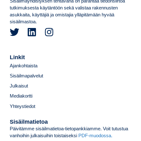
Sisäilmayhdistyksen tehtävänä on parantaa tiedonsiirtoa
tutkimuksesta käytäntöön sekä valistaa rakennusten
asukkaita, käyttäjiä ja omistajia ylläpitämään hyvää
sisäilmastoa.
Linkit
Ajankohtaista
Sisäilmapalvelut
Julkaisut
Mediakortti
Yhteystiedot
Sisäilmatietoa
Päivitämme sisäilmatietoa-tietopankkiamme. Voit tutustua
vanhoihin julkaisuihin toistaiseksi
PDF-muodossa.