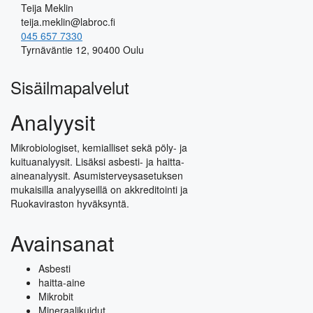
Teija Meklin
teija.meklin@labroc.fi
045 657 7330
Tyrnäväntie 12, 90400 Oulu
Sisäilmapalvelut
Analyysit
Mikrobiologiset, kemialliset sekä pöly- ja
kuituanalyysit. Lisäksi asbesti- ja haitta-
aineanalyysit. Asumisterveysasetuksen
mukaisilla analyyseillä on akkreditointi ja
Ruokaviraston hyväksyntä.
Avainsanat
Asbesti
haitta-aine
Mikrobit
Mineraalikuidut