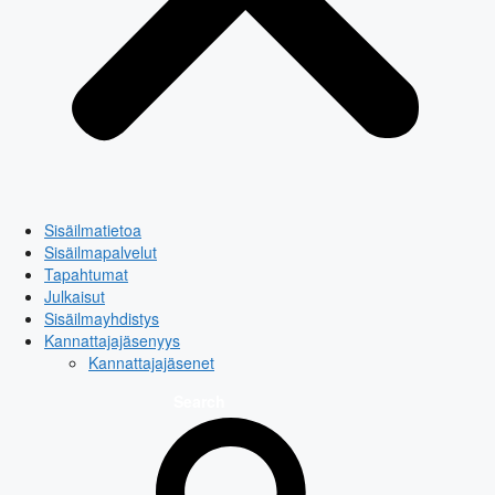
Sisäilmatietoa
Sisäilmapalvelut
Tapahtumat
Julkaisut
Sisäilmayhdistys
Kannattajajäsenyys
Kannattajajäsenet
Search