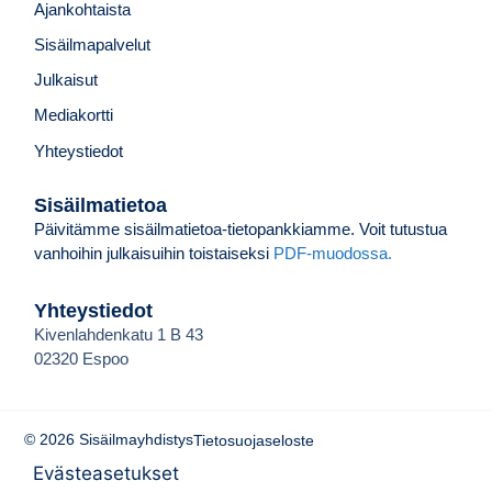
Ajankohtaista
Sisäilmapalvelut
Julkaisut
Mediakortti
Yhteystiedot
Sisäilmatietoa
Päivitämme sisäilmatietoa-tietopankkiamme. Voit tutustua
vanhoihin julkaisuihin toistaiseksi
PDF-muodossa.
Yhteystiedot
Kivenlahdenkatu 1 B 43
02320 Espoo
© 2026 Sisäilmayhdistys
Tietosuojaseloste
Evästeasetukset