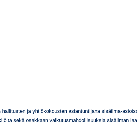
allitusten ja yhtiökokousten asiantuntijana sisäilma-asiois
kijöitä sekä osakkaan vaikutusmahdollisuuksia sisäilman laat