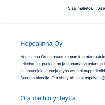
Sisäilmatietoa
Sisä
Hopealinna Oy
Hopealinna Oy on asuntokaupan kuntotarkastuksi
erikoistunut puolueeton ja riippumaton asiantunt
asiantuntijalausuntoja myös asuntokauppariitoi
Suomen alueella. Ota yhteyttä: asiakaspalvelu@
Ota meihin yhteyttä