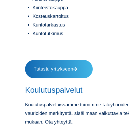
Kiinteistökauppa
Kosteuskartoitus
Kuntotarkastus
Kuntotutkimus
Tutustu yritykseen
Koulutuspalvelut
Koulutuspalveluissamme toimimme taloyhtiöiden h
vaurioiden merkitystä, sisäilmaan vaikuttavia te
mukaan. Ota yhteyttä.