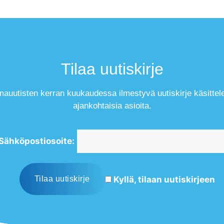
Tilaa uutiskirje
mauutisten kerran kuukaudessa ilmestyvä uutiskirje käsittel
ajankohtaisia asioita.
Sähköpostiosoite:
Kyllä, tilaan uutiskirjeen