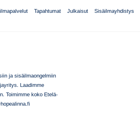
ilmapalvelut
Tapahtumat
Julkaisut
Sisäilmayhdistys
in ja sisäilmaongelmiin
ijayritys. Laadimme
hin. Toimimme koko Etelä-
hopealinna.fi