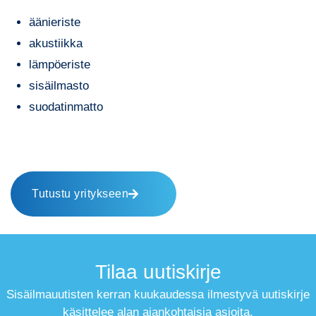
äänieriste
akustiikka
lämpöeriste
sisäilmasto
suodatinmatto
Tutustu yritykseen
Tilaa uutiskirje
Sisäilmauutisten kerran kuukaudessa ilmestyvä uutiskirje
käsittelee alan ajankohtaisia asioita.