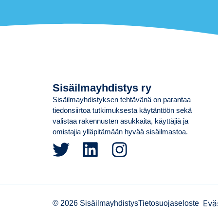
Sisäilmayhdistys ry
Sisäilmayhdistyksen tehtävänä on parantaa
tiedonsiirtoa tutkimuksesta käytäntöön sekä
valistaa rakennusten asukkaita, käyttäjiä ja
omistajia ylläpitämään hyvää sisäilmastoa.
Evä
© 2026 Sisäilmayhdistys
Tietosuojaseloste