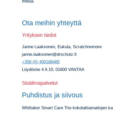
melua.
Ota meihin yhteyttä
Yrityksen tiedot
Janne Laaksonen, Eukula, Scratchnomore
janne.laaksonen@drschutz.fi
+358 (0) 400188485
Löydöstie 4 A 10, 01600 VANTAA
Sisäilmapalvelut
Puhdistus ja siivous
Whittaker Smart Care Trio kokolattiamattojen k