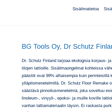
Sisäilmatietoa
Sisä
BG Tools Oy, Dr Schutz Finla
Dr. Schutz Finland tarjoaa ekologisia korjaus- ja
tilojen lattioille. Sisäilmaongelmat kohteissa väh
päästöt ovat 99% alhaisempia kuin perinteisillä k
ylläpitomenetelmillä. Dr. Schutz Floor Remake 
säästävä pinnoitusmenetelmä, joka soveltuu esi
linoleum-, vinyyli-, epoksi- ja muille koville lat
vanhan lattiamateriaalin täysin. Ei raskasta purku