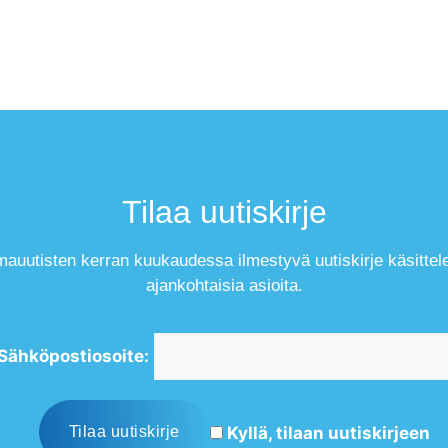
Tilaa uutiskirje
mauutisten kerran kuukaudessa ilmestyvä uutiskirje käsittel
ajankohtaisia asioita.
Sähköpostiosoite:
Kyllä, tilaan uutiskirjeen