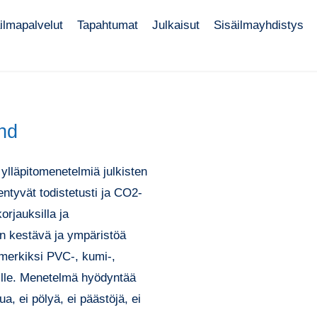
ilmapalvelut
Tapahtumat
Julkaisut
Sisäilmayhdistys
nd
 ylläpitomenetelmiä julkisten
entyvät todistetusti ja CO2-
orjauksilla ja
on kestävä ja ympäristöä
merkiksi PVC-, kumi-,
tioille. Menetelmä hyödyntää
a, ei pölyä, ei päästöjä, ei