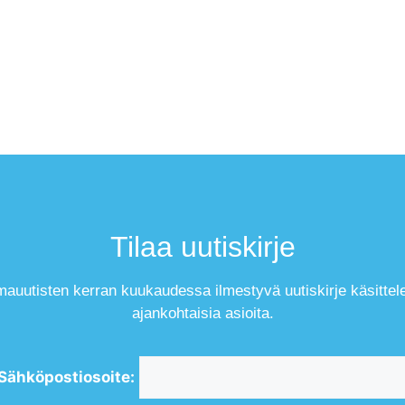
Tilaa uutiskirje
mauutisten kerran kuukaudessa ilmestyvä uutiskirje käsittel
ajankohtaisia asioita.
Sähköpostiosoite: