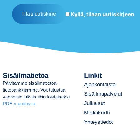
Kyllä, tilaan uutiskirjeen
Sisäilmatietoa
Linkit
Päivitämme sisäilmatietoa-
Ajankohtaista
tietopankkiamme. Voit tutustua
Sisäilmapalvelut
vanhoihin julkaisuihin toistaiseksi
Julkaisut
PDF-muodossa.
Mediakortti
Yhteystiedot