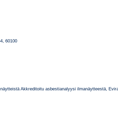
34, 60100
ölynäytteistä Akkreditoitu asbestianalyysi ilmanäytteestä, E