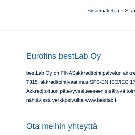
Sisäilmatietoa
Sisä
Eurofins bestLab Oy
bestLab Oy on FINASakkreditointipalvelun akkre
T318, akkreditointivaatimus SFS-EN ISO/IEC 1
Akkreditoituun pätevyysalueeseen sisältyvä toimi
nähtävissä verkkosivuilta www.bestlab.fi
Ota meihin yhteyttä