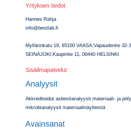
Yrityksen tiedot
Hannes Rahja
info@bestlab.fi
Myllärinkatu 19, 65100 VAASA;Vapaudentie 32-
SEINÄJOKI;Kaupintie 11, 00440 HELSINKI
Sisäilmapalvelut
Analyysit
Akkreditoidut asbestianalyysit materiaali- ja p
mikrobianalyysit materiaalinäytteistä
Avainsanat