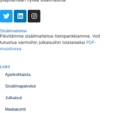
ylläpitämään hyvää sisäilmastoa.
Sisäilmatietoa
Päivitämme sisäilmatietoa-tietopankkiamme. Voit
tutustua vanhoihin julkaisuihin toistaiseksi
PDF-
muodossa.
Linkit
Ajankohtaista
Sisäilmapalvelut
Julkaisut
Mediakortti