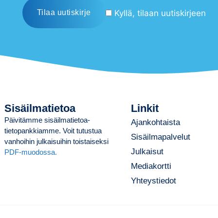
Kyllä, tilaan uutiskirjeen
Sisäilmatietoa
Linkit
Päivitämme sisäilmatietoa-
Ajankohtaista
tietopankkiamme. Voit tutustua
Sisäilmapalvelut
vanhoihin julkaisuihin toistaiseksi
Julkaisut
PDF-muodossa.
Mediakortti
Yhteystiedot