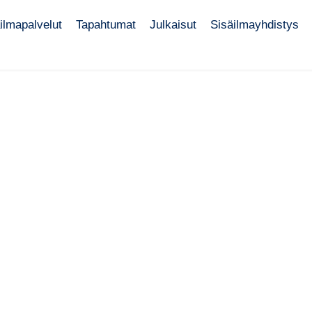
ilmapalvelut
Tapahtumat
Julkaisut
Sisäilmayhdistys
säilmastoseminaarin 2
näyttely
10.3.2026
JAA SOSIAALISESSA MEDIASSA