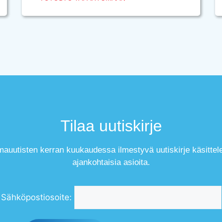
Tilaa uutiskirje
mauutisten kerran kuukaudessa ilmestyvä uutiskirje käsittel
ajankohtaisia asioita.
Sähköpostiosoite: