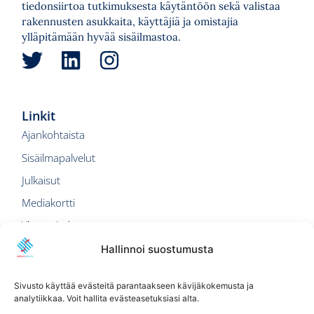
tiedonsiirtoa tutkimuksesta käytäntöön sekä valistaa
rakennusten asukkaita, käyttäjiä ja omistajia
ylläpitämään hyvää sisäilmastoa.
Linkit
Ajankohtaista
Sisäilmapalvelut
Julkaisut
Mediakortti
Yhteystiedot
Hallinnoi suostumusta
Sisäilmatietoa
Päivitämme sisäilmatietoa-tietopankkiamme. Voit
Sivusto käyttää evästeitä parantaakseen kävijäkokemusta ja
tutustua vanhoihin julkaisuihin toistaiseksi
PDF-
analytiikkaa. Voit hallita evästeasetuksiasi alta.
muodossa.