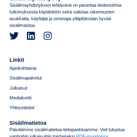
Sisäilmayhdistyksen tehtävänä on parantaa tiedonsiirtoa
tutkimuksesta käytäntöön sekä valistaa rakennusten
asukkaita, käyttäjiä ja omistajia ylläpitämään hyvää
sisäilmastoa.
Linkit
Ajankohtaista
Sisäilmapalvelut
Julkaisut
Mediakortti
Yhteystiedot
Sisäilmatietoa
Päivitämme sisäilmatietoa-tietopankkiamme. Voit tutustua
vanhoihin julkaisuihin toistaiseksi
PDF-muodossa.