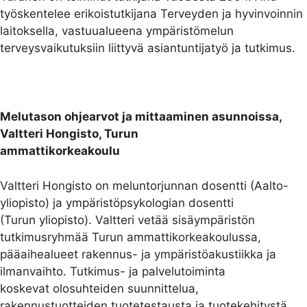
työskentelee erikoistutkijana Terveyden ja hyvinvoinnin
laitoksella, vastuualueena ympäristömelun
terveysvaikutuksiin liittyvä asiantuntijatyö ja tutkimus.
Melutason ohjearvot ja mittaaminen asunnoissa,
Valtteri Hongisto, Turun
ammattikorkeakoulu
Valtteri Hongisto on meluntorjunnan dosentti (Aalto-
yliopisto) ja ympäristöpsykologian dosentti
(Turun yliopisto). Valtteri vetää sisäympäristön
tutkimusryhmää Turun ammattikorkeakoulussa,
pääaihealueet rakennus- ja ympäristöakustiikka ja
ilmanvaihto. Tutkimus- ja palvelutoiminta
koskevat olosuhteiden suunnittelua,
rakennustuotteiden tuotetestausta ja tuotekehitystä