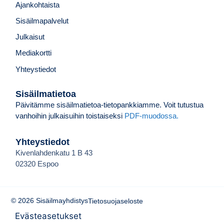
Ajankohtaista
Sisäilmapalvelut
Julkaisut
Mediakortti
Yhteystiedot
Sisäilmatietoa
Päivitämme sisäilmatietoa-tietopankkiamme. Voit tutustua
vanhoihin julkaisuihin toistaiseksi
PDF-muodossa.
Yhteystiedot
Kivenlahdenkatu 1 B 43
02320 Espoo
© 2026 Sisäilmayhdistys
Tietosuojaseloste
Evästeasetukset