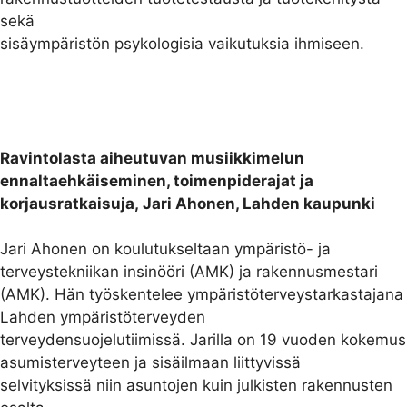
sekä
sisäympäristön psykologisia vaikutuksia ihmiseen.
Ravintolasta aiheutuvan musiikkimelun
ennaltaehkäiseminen, toimenpiderajat ja
korjausratkaisuja, Jari Ahonen, Lahden kaupunki
Jari Ahonen on koulutukseltaan ympäristö- ja
terveystekniikan insinööri (AMK) ja rakennusmestari
(AMK). Hän työskentelee ympäristöterveystarkastajana
Lahden ympäristöterveyden
terveydensuojelutiimissä. Jarilla on 19 vuoden kokemus
asumisterveyteen ja sisäilmaan liittyvissä
selvityksissä niin asuntojen kuin julkisten rakennusten